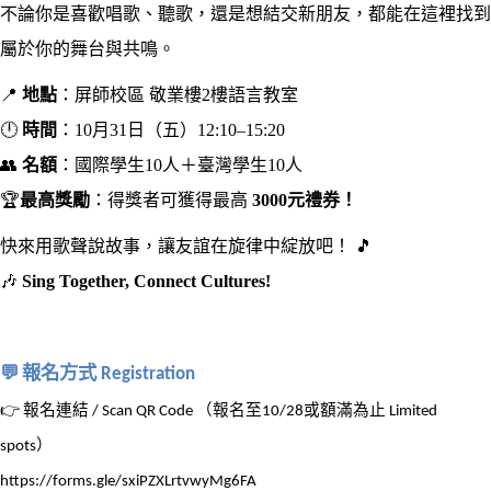
不論你是喜歡唱歌、聽歌，還是想結交新朋友，都能在這裡找到
屬於你的舞台與共鳴。
📍
地點
：屏師校區
敬業樓
2
樓語言教室
🕛
時間
：
10
月
31
日（五）
12:10–15:20
👥
名額
：國際學生
10
人＋臺灣學生
10
人
🏆
最高獎勵
：得獎者可獲得最高
3000
元禮券！
快來用歌聲說故事，讓友誼在旋律中綻放吧！
🎵
🎶
Sing Together, Connect Cultures!
💬
報名方式
Registration
👉
報名連結
（報名至
或額滿為止
/ Scan QR Code
10/28
Limited
）
spots
https://forms.gle/sxiPZXLrtvwyMg6FA