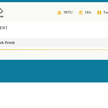
心
NPTU
OIA
Fa
lege
ENT
Permit