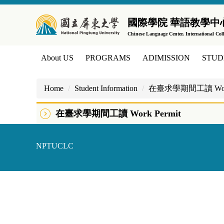
Jump
to
國際學院 華語教學中
the
Chinese Language Center, International Col
main
content
About US
PROGRAMS
ADIMISSION
STUD
block
Home
Student Information
在臺求學期間工讀 Work 
在臺求學期間工讀 Work Permit
NPTUCLC